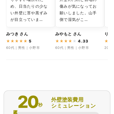
め、日当たりの少な
傷みが気になってお
っ
い外壁に苔や黒ずみ
願いしました。山手
報
が目立っていま…
側で湿気がこ…
か
みつき さん
みやもと さん
りさ
★
★
★
★
★
5
★
★
★
★
★
4.33
★
★
60代｜男性｜小野市
60代｜男性｜小野市
20
20
外壁塗装費用
秒
シミュレーション
匿名