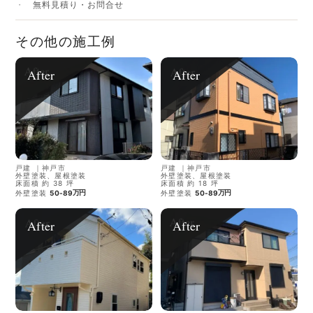
無料見積り・お問合せ
その他の施工例
After
After
戸建
｜
神戸市
戸建
｜
神戸市
外壁塗装、屋根塗装
外壁塗装、屋根塗装
床面積 約 38 坪
床面積 約 18 坪
万円
万円
外壁塗装
50-89
外壁塗装
50-89
After
After