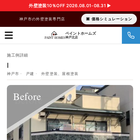
外壁塗装10％OFF 2026.08.01-08.31 ▶︎
神戸市の外壁塗装専門店
価格シミュレーション
☰
ペイントホームズ
神戸北店
施工例詳細
I
神戸市
戸建
外壁塗装、屋根塗装
Before