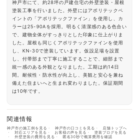
神戸市にて、約28坪の戸建住宅の外壁塗装・屋根
塗装工事を行いました。外壁にはアポリテックペ
イントの「アポリテックファイン」を使用し、カ
ラーは25-90Aを採用。明るく清潔感のある色合い
で、建物全体がすっきりとした印象に仕上がりま
した。屋根も同じくアポリテックファインを使用
し、KN-30で塗装しています。仮設足場を設置
し、付帯部まで丁寧に施工することで、細部まで
統一感のある外観となりました。工期は約14日
間。耐候性・防水性が向上し、美観と安心を兼ね
備えた住まいへと生まれ変わりました。保証期間
は10年です。
関連情報
神戸市の施工例を見る
神戸市の口コミを見る
店舗トップへ
対応エリアを見る
お客様の声を見る
塗装ブログを見る
外壁塗装の費用を見る
匿名30秒で概算費用を確認