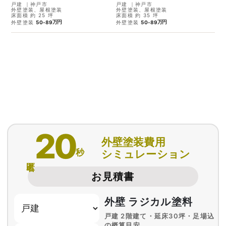
戸建
｜
神戸市
戸建
｜
神戸市
外壁塗装、屋根塗装
外壁塗装、屋根塗装
床面積 約 25 坪
床面積 約 35 坪
万円
万円
外壁塗装
50-89
外壁塗装
50-89
20
外壁塗装費用
秒
シミュレーション
匿名
お見積書
外壁 ラジカル塗料
戸建 2階建て・延床30坪・足場込
の概算目安