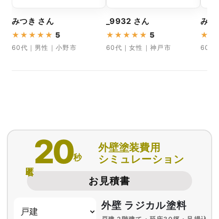
みつき さん
_9932 さん
みや
★
★
★
★
★
5
★
★
★
★
★
5
★
★
60代｜男性｜小野市
60代｜女性｜神戸市
60
20
外壁塗装費用
秒
シミュレーション
匿名
お見積書
外壁 ラジカル塗料