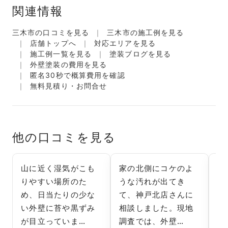
関連情報
三木市の口コミを見る
三木市の施工例を見る
店舗トップへ
対応エリアを見る
施工例一覧を見る
塗装ブログを見る
外壁塗装の費用を見る
匿名30秒で概算費用を確認
無料見積り・お問合せ
他の口コミを見る
山に近く湿気がこも
家の北側にコケのよ
神
りやすい場所のた
うな汚れが出てき
外
め、日当たりの少な
て、神戸北店さんに
傷
い外壁に苔や黒ずみ
相談しました。現地
願
が目立っていま…
調査では、外壁…
側